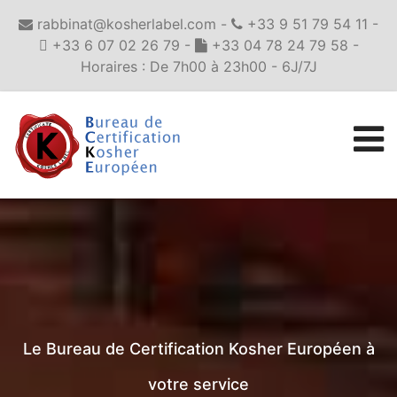
rabbinat@kosherlabel.com -
+33 9 51 79 54 11 -
+33 6 07 02 26 79 -
+33 04 78 24 79 58 -
Horaires : De 7h00 à 23h00 - 6J/7J
Le Bureau de Certification Kosher Européen à
votre service